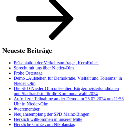
Neueste Beiträge
Präsentation der Verkehrsumfrage „KernRuhe“
Sprecht mit uns über Nieder-Olm
Frohe Ostertage
Demo „Aufstehen für Demokratie, Vielfalt und Toleranz“ in
Nieder-Olm
Die SPD Nieder-Olm präsentiert Bürgermeisterkandidaten
und Stadtratsliste für die Kommunalwahl 2024
Aufruf zur Teilnahme an der Demo am 25.02.2024 um 11:55
Uhr in Nieder-Olm
#weremember
Neujahrsempfang der SPD Mainz-Bingen
Herzlich willkommen in unserer Mitte
Herzliche Grüße zum Nikolaustag