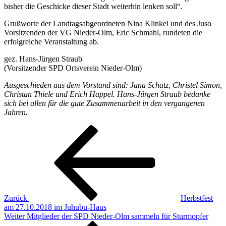
bisher die Geschicke dieser Stadt weiterhin lenken soll“.
Grußworte der Landtagsabgeordneten Nina Klinkel und des Juso
Vorsitzenden der VG Nieder-Olm, Eric Schmahl, rundeten die
erfolgreiche Veranstaltung ab.
gez. Hans-Jürgen Straub
(Vorsitzender SPD Ortsverein Nieder-Olm)
Ausgeschieden aus dem Vorstand sind: Jana Schatz, Christel Simon,
Christan Thiele und Erich Happel. Hans-Jürgen Straub bedanke
sich bei allen für die gute Zusammenarbeit in den vergangenen
Jahren.
Beitragsnavigation
Vorheriger
Beitrag
Zurück
Herbstfest
am 27.10.2018 im Juhubu-Haus
Nächster
Weiter
Mitglieder der SPD Nieder-Olm sammeln für Sturmopfer
Beitrag