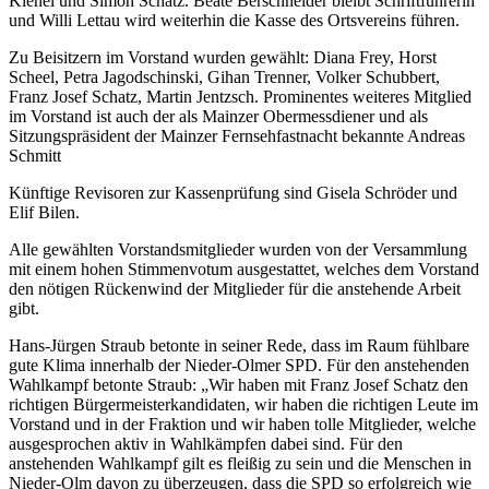
Kienel und Simon Schatz. Beate Berschneider bleibt Schriftführerin
und Willi Lettau wird weiterhin die Kasse des Ortsvereins führen.
Zu Beisitzern im Vorstand wurden gewählt: Diana Frey, Horst
Scheel, Petra Jagodschinski, Gihan Trenner, Volker Schubbert,
Franz Josef Schatz, Martin Jentzsch. Prominentes weiteres Mitglied
im Vorstand ist auch der als Mainzer Obermessdiener und als
Sitzungspräsident der Mainzer Fernsehfastnacht bekannte Andreas
Schmitt
Künftige Revisoren zur Kassenprüfung sind Gisela Schröder und
Elif Bilen.
Alle gewählten Vorstandsmitglieder wurden von der Versammlung
mit einem hohen Stimmenvotum ausgestattet, welches dem Vorstand
den nötigen Rückenwind der Mitglieder für die anstehende Arbeit
gibt.
Hans-Jürgen Straub betonte in seiner Rede, dass im Raum fühlbare
gute Klima innerhalb der Nieder-Olmer SPD. Für den anstehenden
Wahlkampf betonte Straub: „Wir haben mit Franz Josef Schatz den
richtigen Bürgermeisterkandidaten, wir haben die richtigen Leute im
Vorstand und in der Fraktion und wir haben tolle Mitglieder, welche
ausgesprochen aktiv in Wahlkämpfen dabei sind. Für den
anstehenden Wahlkampf gilt es fleißig zu sein und die Menschen in
Nieder-Olm davon zu überzeugen, dass die SPD so erfolgreich wie